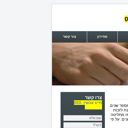
0
מחירון
צור קשר
צרו קשר
חייג עכשיו 053-
ומספר שנים
7101175
נת לזכות
זו מחליטה
ים. על פי