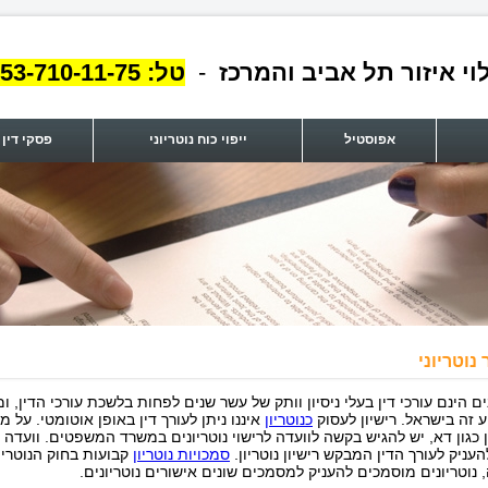
וי איזור תל אביב והמרכז
-
טל:
53-710-11-75
אפוסטיל
ייפוי כוח נוטריוני
פסקי דין
נוטריוני
נים הינם עורכי דין בעלי ניסיון וותק של עשר שנים לפחות בלשכת עורכי הדין, 
 זה בישראל. רישיון לעסוק
כנוטריון
איננו ניתן לעורך דין באופן אוטומטי. על מ
ן כגון דא, יש להגיש בקשה לוועדה לרישוי נוטריונים במשרד המשפטים. וועדה 
עניק לעורך הדין המבקש רישיון נוטריון.
סמכויות נוטריון
קבועות בחוק הנוטריונ
, נוטריונים מוסמכים להעניק למסמכים שונים אישורים נוטריונים.