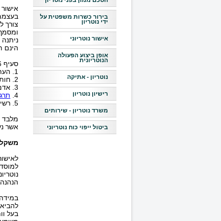
הסכם ממון בפני נוטריון
אישור 
בעצמם.
בירור כשרות משפטית על
ידי נוטריון
צורך ל
ומסמך 
אישור נוטריוני
ניתנה 
הינם ת
אופן ביצוע הפעולה
הנוטריונית
סעיף 6 לחוק הנוטריונים קובע כי נוטריון רשאי לאשר את אחד מהבאים:
1. העתק מסמך הנאמן למקור.
נוטריון - אתיקה
2. חותם בשם חברו הוסמך לכך על ידי שולחו.
3. אדם כלשהו בחיים.
רישיון נוטריון
4.
תרגו
5. רשימת מצאי נעשתה בהתאם למלאי הקיים.
משרד נוטריון - שירותים
מלבד א
אשר נער
ביטול ייפוי כוח נוטריוני
משקלו 
לאישור
למוסד 
הנהנה 
במידה 
להביא ל
בעל וו