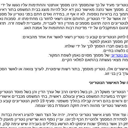
נוטריוני מעיד על כך שהמסמך הינו מסמך אותנטי והחתימות עליו נעשו על ידי
 מסמך אשר נהנה מאישור כגון דא יכול להיות מוצג בבית המשפט בתור ראיה
תמוך בה בראיות נוספות. לא זו אף זו, במידה ואדם חתם בפני נוטריון על מסמ
זה אושר על ידי הנוטריון, החותם איננו רשאי לחזור בו מחתימתו זו. סמכות נ
לנוטריונים הינה תרגום מסמכים מהדין הזר לעברית, ומעברית לשפה זרה. תרג
רגום המתקבלים על ידי מדינות רבות החתומות על אמנת האג.
ם נוטריוני
של מסמך מסוים נאמן לשפת המקור.
ישורים אלו, נוטריון מוסמך, בתור רשות שיפוטית, לערוך צוואה או לאשר הסכ
ך בין בני זוג.
של האישור הנוטריוני
 הנוטריוני משקל רב, הן בשל ניסיונו הרב של עורך הדין והן בשל מוסד הנוטריו
יוקרתי במערכת המשפט בארץ ובעולם. ראשית, בתי המשפט מכבדים אישורי
נוטריונים ורואים בהם ראייה קבילה בהליך משפטי. סעיף 19 לחוק הנוט
מאישור נוטריוני מהווה ראיה חזקה העומדת בפני עצמה.
וצד אחד מציג אישור נוטריוני כראיה, יהיה על הצד השני להציג ראיות כבדות
סתירת המסמך ולהטיית הכף לכיוונו. עניין נוסף הוא שרישיון נוטריון מוענק לע
תק רב אשר במהלך שנות עיסוקו לא הורשע בפלילים בעבירה שיש עימה קלון, או