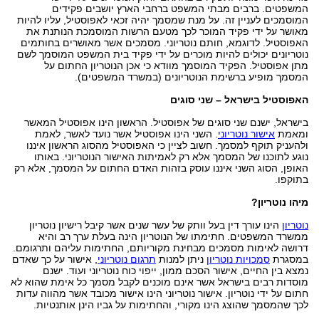
המשפטים. ברבים מבתי המשפט ברחבי הארץ יושבים פקידים
המוסמכים לעניין זה. על מנת שמסמך יהיה זכאי לאפוסטיל, עליו להיות
מאושר על ידי פקיד המוכר לכך מטעם הרשות המוסמכת הנותנת את
האפוסטיל. לדוגמא, חותם נוטריוני. מסמכים אשר מאושרים בחותמים
נוטריונים יכולים להיות מוכרים על ידי פקיד בית המשפט המוסמך לשם
מתן אפוסטיל. הפקיד המוסמך מוודא כי אכן הנוטריון החתום על
המסמך מופיע ברשימת הנוטריונים (במשרד המשפטים).
האפוסטיל בישראל – שני סוגים
בישראל, ישנם שני סוגים של אפוסטיל. הראשון הינו אפוסטיל המאשר
ומאמת
אישור נוטריוני
. השני הינו אפוסטיל אשר נועד לאשר, לאמת
ולהעניק תוקף למסמך. חשוב לציין כי האפוסטיל מהסוג הראשון איננו
נוגע לתוכנו של המסמך אלא רק לאמיתות האישור הנוטריוני. באותו
האופן, הסוג השני איננו עוסק בזהות האדם החתום על המסמך, אלא רק
בתוקפו.
מיהו נוטריון?
נוטריון
הינו עורך דין בעל וותק של עשר שנים אשר קיבל רישיון נוטריון
ממשרד המשפטים. חתימתו של הנוטריון הינה בעלת ערך רב והיא
דרושה לאימות מסמכים מבחינת מקוריותם, החתימות עליהם ותרגומם.
במסגרת
סמכויות נוטריון
ניתן למנות
תרגום נוטריוני
, אישור על כך שאדם
נמצא בין החיים, אישור הסכם ממון, ייפוי כוח נוטריוני ועוד. ישנם
מוסדות רבים בישראל אשר אינם מוכנים לקבל מסמך כל אימת שהוא לא
חתום על ידי נוטריון. אישור נוטריוני הינו אישור מכובד אשר מהווה עדות
לכך שהמסמך שהוצג הינו מקורי, והחתימות על גביו הינן אותנטיות.