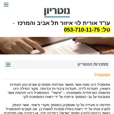
עו"ד אורית לוי איזור תל אביב והמרכז
-
טל:
053-710-11-75
סמכויות הנוטריון
אפוסטיל
סמכויות נוטריון
אפוסטיל הינו מונח אשר מאשר אמיתות מסמכים שונים כגון תעודות
צוואה נוטריונית
נישואין, תעודות לידה, תעודות ציבוריות וכדומה. מקור המילה הינו
מהשפה הצרפתית ומשמעותו – "אישור". האפוסטיל הינו חותמת אשר
הסכם ממון בפני נוטריון
מוטבעת על גבי המסמך וניתנת על ידי רשות המוסמכת לכך.
בירור כשרות משפטית על ידי נוטריון
חתימה זו מעידה על כך שעסקינן במסמך מקורי ורשמי, אשר הונפק
למציג אותו על ידי רשות בעלת סמכות לעשות כן. אנו זקוקים לאפוסטיל
אישור נוטריוני
כאשר ברצוננו להציג מסמך ישראלי במדינה זרה, או במידה ואנו מחזיקים