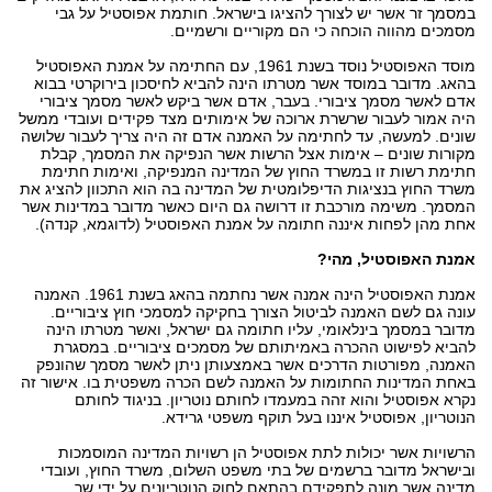
במסמך זר אשר יש לצורך להציגו בישראל. חותמת אפוסטיל על גבי
אופן ביצוע הפעולה הנוטריונית
מסמכים מהווה הוכחה כי הם מקוריים ורשמיים.
נוטריון - אתיקה
מוסד האפוסטיל נוסד בשנת 1961, עם החתימה על אמנת האפוסטיל
בהאג. מדובר במוסד אשר מטרתו הינה להביא לחיסכון בירוקרטי בבוא
רישיון נוטריון
אדם לאשר מסמך ציבורי. בעבר, אדם אשר ביקש לאשר מסמך ציבורי
היה אמור לעבור שרשרת ארוכה של אימותים מצד פקידים ועובדי ממשל
משרד נוטריון - שירותים
שונים. למעשה, עד לחתימה על האמנה אדם זה היה צריך לעבור שלושה
מקורות שונים – אימות אצל הרשות אשר הנפיקה את המסמך, קבלת
חתימת רשות זו במשרד החוץ של המדינה המנפיקה, ואימות חתימת
ביטול ייפוי כוח נוטריוני
משרד החוץ בנציגות הדיפלומטית של המדינה בה הוא התכוון להציג את
המסמך. משימה מורכבת זו דרושה גם היום כאשר מדובר במדינות אשר
אחת מהן לפחות איננה חתומה על אמנת האפוסטיל (לדוגמא, קנדה).
אמנת האפוסטיל, מהי?
אמנת האפוסטיל הינה אמנה אשר נחתמה בהאג בשנת 1961. האמנה
עונה גם לשם האמנה לביטול הצורך בחקיקה למסמכי חוץ ציבוריים.
מדובר במסמך בינלאומי, עליו חתומה גם ישראל, ואשר מטרתו הינה
להביא לפישוט ההכרה באמיתותם של מסמכים ציבוריים. במסגרת
האמנה, מפורטות הדרכים אשר באמצעותן ניתן לאשר מסמך שהונפק
באחת המדינות החתומות על האמנה לשם הכרה משפטית בו. אישור זה
נקרא אפוסטיל והוא זהה במעמדו לחותם נוטריון. בניגוד לחותם
הנוטריון, אפוסטיל איננו בעל תוקף משפטי גרידא.
הרשויות אשר יכולות לתת אפוסטיל הן רשויות המדינה המוסמכות
ובישראל מדובר ברשמים של בתי משפט השלום, משרד החוץ, ועובדי
מדינה אשר מונה לתפקידם בהתאם לחוק הנוטריונים על ידי שר