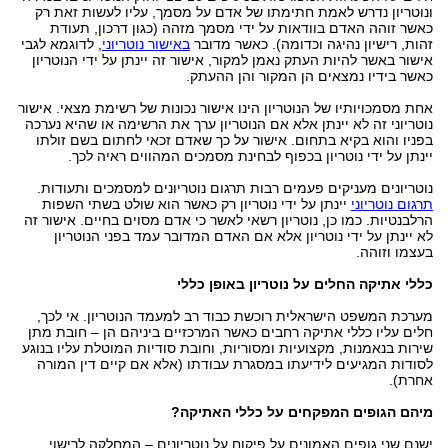
ונוטריון נדרש לאמת חתימתו של אדם על מסמך, עליו לעשות זאת רק
כאשר זוהה האדם בוודאות על ידי מסמך מזהה (כגון דרכון, תעודת
זהות, רישיון נהיגה וכדומה). כאשר מדובר
באישור נוטריוני
, לדוגמא לגבי
אישור באשר להיות העתק נאמן למקור, אישור זה יינתן על ידי הנוטריון
כאשר בידיו נמצאים הן המקור והן ההעתק.
אחת מסמכויותיו של הנוטריון הינו אישור נכונות של רשימת מצאי. אישור
נוטריוני זה לא יינתן אלא אם הנוטריון ערך את הרשימה או שהיא נערכה
בפניו והוא בקיא בתחום. אישור על כך שאדם זכאי לחתום בשם זולתו
יינתן על ידי נוטריון בכפוף לבחינת מסמכים המהווים ראיה לכך.
נוטריונים מעניקים פעמים רבות תרגום נוטריונים למסמכים ותעודות.
תרגום נוטריוני
יינתן על ידי נוטריון רק כאשר הוא שולט בשתי השפות
הרלבנטיות. כמו כן, נוטריון רשאי לאשר כי אדם מסוים בחיים. אישור זה
לא יינתן על ידי נוטריון אלא אם האדם המדובר עמד בפני הנוטריון
בעצמו וזוהה.
כללי אתיקה החלים על נוטריון באופן כללי
מערכת המשפט הישראלית רוכשת כבוד רב למעמד הנוטריון. אי לכך,
חלים עליו כללי אתיקה רחבים כאשר המרכזיים ביניהם הן – חובת מתן
שירות בנאמנות, מקצועיות ומסוריות, וחובת סודיות המוטלת עליו בנוגע
לסודות המגיעים לידיעתו במסגרת עבודתו (אלא אם קיים דין המורה
אחרת).
מיהם הגופים המפקחים על כללי האתיקה?
ישנם שני גופים האמונים על פיקוח על נוטריונים – המחלקה לרישוי