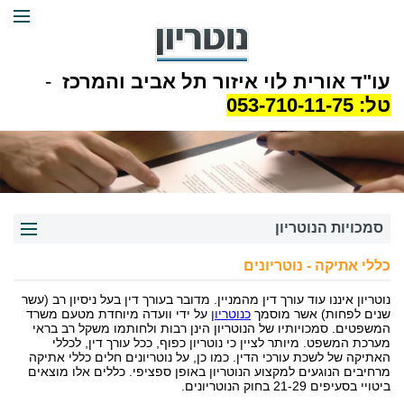
עו"ד אורית לוי איזור תל אביב והמרכז
-
טל:
053-710-11-75
סמכויות הנוטריון
כללי אתיקה - נוטריונים
סמכויות נוטריון
נוטריון איננו עוד עורך דין מהמניין. מדובר בעורך דין בעל ניסיון רב (עשר
צוואה נוטריונית
שנים לפחות) אשר מוסמך
כנוטריון
על ידי וועדה מיוחדת מטעם משרד
המשפטים. סמכויותיו של הנוטריון הינן רבות ולחותמו משקל רב בראי
הסכם ממון בפני נוטריון
מערכת המשפט. מיותר לציין כי נוטריון כפוף, ככל עורך דין, לכללי
האתיקה של לשכת עורכי הדין. כמו כן, על נוטריונים חלים כללי אתיקה
בירור כשרות משפטית על ידי נוטריון
מרחיבים הנוגעים למקצוע הנוטריון באופן ספציפי. כללים אלו מוצאים
ביטויי בסעיפים 21-29 בחוק הנוטריונים.
אישור נוטריוני