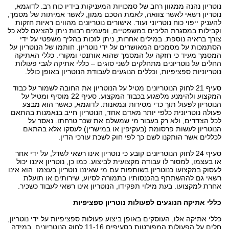
נוטריון נהנה ממגוון רחב של סמכויות המעניקות בידיו כוח רב. לדוגמא,
אופן ביצוע הפעולה הנוטריונית
נוטריון רשאי לאשר צוואה, לאמת הסכם ממון, לאשר אמיתות של מסמך,
להעניק ייפוי כוח נוטריוני ועוד. אישורים נוטריונים מהווים ראיות חזקות
נוטריון - אתיקה
וקבילות במסגרת הליכים במשפטיים, ופעמים רבות ניתן להציגם ללא כל
צורך בראיה נוספת. במילים אחרות, ניתן לזכות בהליך משפטי על ידי
רישיון נוטריון
הסתמכות על מסמכים המאושרים על ידי נוטריון. חותמו של הנוטריון על
המסמך מעיד כי חזקה על המסמך שהוא אותנטי ומקורי. כללי האתיקה
משרד נוטריון - שירותים
החלים על נוטריונים מתחלקים לשני סוגים – כללי אתיקה לגבי פעולות
נוטריוניות ספציפיות, וכללים הנוגעים לעבודת הנוטריון באופן כולל.
ביטול ייפוי כוח נוטריוני
סעיף 21 לחוק הנוטריונים מטיל על הנוטריון את החובה לשמור על כבוד
המקצוע ולהימנע מלפגוע בכבוד המקצוע. סעיף 22 מוסיף ומטיל על
הנוטריון לפעול תוך כדי מסירות ונמאנות. לדוגמא, כאשר הוא מבצע
פעולה נוטריונית כלפי יותר מאדם אחד, הנוטריון חייב בנאמנות בהתאם
לכל הצדדים, ולא רק בעבור מי שמשלם את שכר טרחתו. נאסר על
הנוטריון לעשות פרסומת (בעקיפין או במישרין) לעסקו אלא בהתאם
לכללים אשר הותקנו לשם כך לפי חוק לשכת עורכי הדין.
סעיף 24 לחוק הנוטריונים קובע כי נוטריון אינו רשאי לשדל, על ידי אחר
או בעצמו, למסור לו עבודה מקצועית לביצוע. כמו כן, נוטריון איננו יכול
לעסוק במקצועו כנוטריון בשותפות עם מי שאיננו נוטריון בעצמו. הוא אינו
רשאי גם לההשתתף בהכנסותיו בתמורה לסיוע, שירותים או תועלת
אחרת למקצועו. בעת מילוי תפקידו, הנוטריון אינו רשאי לעבוד כשכיר.
כללי אתיקה הנוגעים לפעולות נוטריון ספציפיות
כללי אתיקה אלו, העוסקים באופן ביצוע פעולות ספציפיות על ידי נוטריון,
חלים על הפעולות המפורטות בסעיפים 11-16 לחוק הנוטריונים. במידה