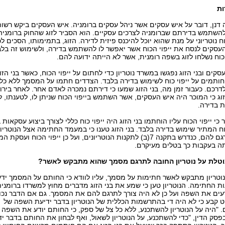
ות
דנן, דובר על איש עסקים אשר ניהל עסקים ברומניה. איש העסקים ביקש רשות 
השתמש בדירתם שברומניה לצרכים עסקיים. הוא הסביר לזוג שהחוק ברומניה
וח נוטריוני על מנת שהוא יוכל להיכנס פיזית לדירה. הזוג, בתמימותו, הסכים לכ
עסקים לנסח את ייפוי הכוח אשר יאפשר לו להשתמש בדירה, ולשימוש זה בל
הכוח נשלחו לזוג בשפה רומנית, אשר לא הייתה ידועה להם.
סקים ובני הזוג נפגשו במשרד נוטריון כדי לחתום על ייפוי הכוח, כאשר בני הזו
חותמים על ייפוי כוח לשימוש בדירה בלבד. הצדדים חתמו על המסמך ללא כל 
לדרכם. כעבור זמן מה, בני הזוג שמעו כי דירתם נמכרה לאדם אחר. לאחר בירור
זוג כי המוכר היה איש העסקים, אשר השתמש בייפוי הכוח שניתן לו, לטענתו, 
 בדירה.
י ייפוי הכוח עליו הוחתמו בני הזוג היה ייפוי כוח כללי לצורך ביצוע עסקאות 
כוח המתיר שימוש בדירה בלבד. בני הזוג טענו כי במעמד החתימה אצל הנוטריון,
לא תורגם להם, כנדרש בתקנה 7(ב) לתקנות הנוטריונים, ועל כן ייפוי הכוח ועסקת 
 בעקבות כך בטלים מעיקרם.
וטלת על נוטריון החובה לתרגם מסמך שהוא מתבקש לאשר?
וטריון מתבקש לאשר חתימות על מסמך, עליו לוודא כי החותם על המסמך יד
 החתימה. הנוטריון טען כי שמע את בני הזוג מדברים מחוץ למשרדו ברומנית,
עים את השפה ועל כן לא היה צורך לתרגם להם את המסמך. גם אם הדבר נכון
קבע כי לא היה די בהתרשמות הכללית של הנוטריון בדבר ידיעת השפה של
 "היה על הנוטריון להשתכנע, ללא כל צל של ספק, כי החותם יודע את השפה 
פסק הדין, "כדי להשתכנע, על הנוטריון לשאול, ואף לבחון את החותם בדבר י