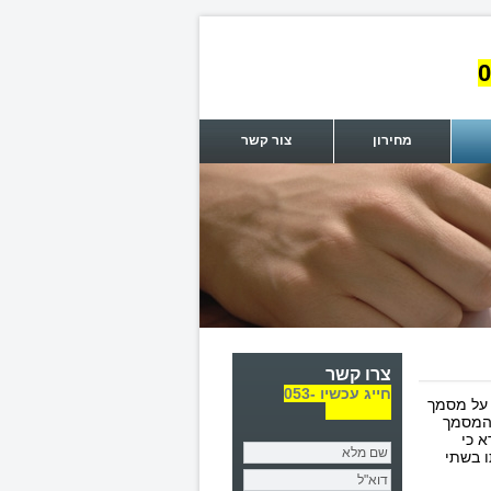
0
מחירון
צור קשר
צרו קשר
חייג עכשיו 053-
 על מסמך
7101175
שהמסמך
א כי
ו בשתי