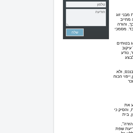
מבני זוג
 מחייב
ך, והורה
בד. מסמכי
ג בטוחים
עיקוב
, נודע
לבצע
בנכס, ולא
ייפוי הכוח
המכר
ע את
 והסיק כי
, בית
הזרה",
דיעת שפת