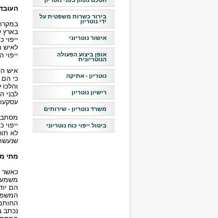
הסכם ממון בפני נוטריון
העובד
בירור כשרות משפטית על
ידי נוטריון
במקרה 
בארץ ל
אישור נוטריוני
ייפוי כ
לאיש ה
אופן ביצוע הפעולה
ייפוי 
הנוטריונית
איש הע
נוטריון - אתיקה
כי הם 
והלכו 
רישיון נוטריון
לבני ה
עסקעות
משרד נוטריון - שירותים
מסתבר כ
ייפוי 
ביטול ייפוי כוח נוטריוני
שנעשתה
מתי מ
כאשר נ
משמעות
הם יוד
המשפט 
החותם.
נכתב ב